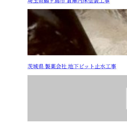
埼玉県鶴ヶ島市 倉庫内床塗装工事
茨城県 製薬会社 地下ピット止水工事