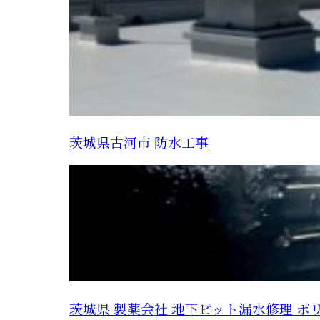
茨城県古河市 防水工事
茨城県 製薬会社 地下ピット漏水修理 ポ